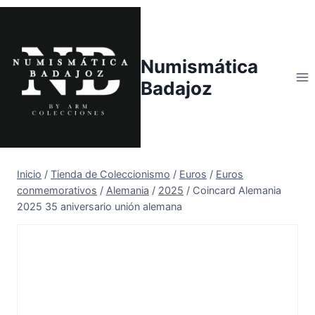
Saltar
al
contenido
Numismática
Badajoz
Inicio
/
Tienda de Coleccionismo
/
Euros
/
Euros
conmemorativos
/
Alemania
/
2025
/
Coincard Alemania
2025 35 aniversario unión alemana