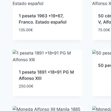
1 peseta 1963 *19*67,
50 cé
Franco. Estado español
V, Alf
135.00
€
75.00
€
50 pes
1 peseta 1891 *18*91 PG M
Alfonso XIII
250.00
€