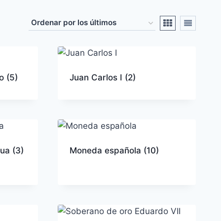
co
(5)
Juan Carlos I
(2)
gua
(3)
Moneda española
(10)