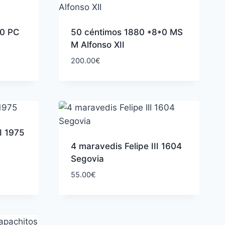
*0 PC
50 céntimos 1880 *8*0 MS
M Alfonso XII
200.00
€
I 1975
4 maravedis Felipe III 1604
Segovia
55.00
€