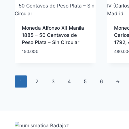
Moneda Alfonso XII Manila
Moned
1885 – 50 Centavos de
Carlos 
Peso Plata – Sin Circular
1792,
150.00
€
480.00
1
2
3
4
5
6
→