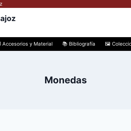
z
ajoz
️ Accesorios y Material
📚 Bibliografía
🖼️ Colecc
Monedas