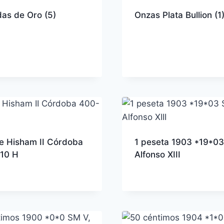
as de Oro
(5)
Onzas Plata Bullion
(1
te Hisham II Córdoba
1 peseta 1903 *19*03
10 H
Alfonso XIII