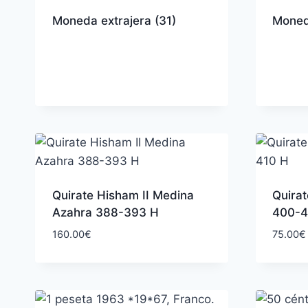
Moneda extrajera
(31)
Moned
Quirate Hisham II Medina
Quira
Azahra 388-393 H
400-4
160.00
€
75.00
€