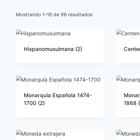
Ordenado
Mostrando 1–16 de 96 resultados
por
los
últimos
Hispanomusulmana
(2)
Cente
Monarquía Española 1474-
Monar
1700
(2)
1868