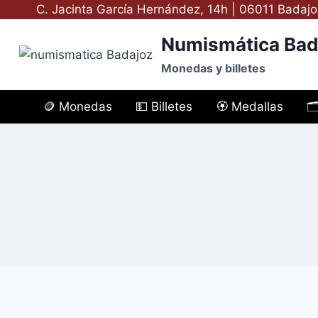
Saltar
C. Jacinta García Hernández, 14h | 06011 Badajo
al
Numismática Bad
contenido
Monedas y billetes
🪙 Monedas
💵 Billetes
🏵️ Medallas
🗂