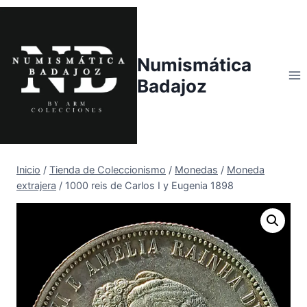
Saltar
al
contenido
Numismática
Badajoz
Inicio
/
Tienda de Coleccionismo
/
Monedas
/
Moneda
extrajera
/
1000 reis de Carlos I y Eugenia 1898