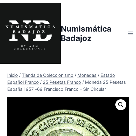
Saltar
al
contenido
Numismática
Badajoz
Inicio
/
Tienda de Coleccionismo
/
Monedas
/
Estado
Español Franco
/
25 Pesetas Franco
/
Moneda 25 Pesetas
España 1957 *69 Francisco Franco – Sin Circular