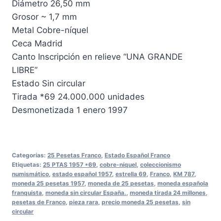
Diámetro 26,50 mm
Grosor ~ 1,7 mm
Metal Cobre-níquel
Ceca Madrid
Canto Inscripción en relieve “UNA GRANDE
LIBRE”
Estado Sin circular
Tirada *69 24.000.000 unidades
Desmonetizada 1 enero 1997
Categorías:
25 Pesetas Franco
,
Estado Español Franco
Etiquetas:
25 PTAS 1957 *69
,
cobre-níquel
,
coleccionismo
numismático
,
estado español 1957
,
estrella 69
,
Franco
,
KM 787
,
moneda 25 pesetas 1957
,
moneda de 25 pesetas
,
moneda española
franquista
,
moneda sin circular España.
,
moneda tirada 24 millones
,
pesetas de Franco
,
pieza rara
,
precio moneda 25 pesetas
,
sin
circular