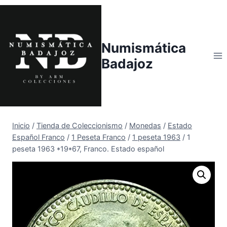
Saltar
al
contenido
Numismática
Badajoz
Inicio
/
Tienda de Coleccionismo
/
Monedas
/
Estado
Español Franco
/
1 Peseta Franco
/
1 peseta 1963
/
1
peseta 1963 *19*67, Franco. Estado español