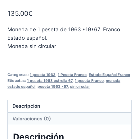
135.00
€
Moneda de 1 peseta de 1963 *19*67. Franco.
Estado español.
Moneda sin circular
Categorías:
1 peseta 1963
,
1 Peseta Franco
,
Estado Español Franco
Etiquetas:
1 peseta 1963 estrella 67
,
1 peseta Franco
,
moneda
estado español
,
peseta 1963 *67
,
sin circular
Descripción
Valoraciones (0)
Descripción