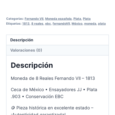
Categorías:
Fernando VII
,
Moneda española
,
Plata
,
Plata
Etiquetas:
1813
,
8 reales
,
ebc
,
fernandoVII
,
México
,
moneda
,
plata
Descripción
Valoraciones (0)
Descripción
Moneda de 8 Reales Fernando VII – 1813
Ceca de México • Ensayadores JJ • Plata
.903 • Conservación EBC
🪙 Pieza histórica en excelente estado –
¡Autenticidad garantizada!