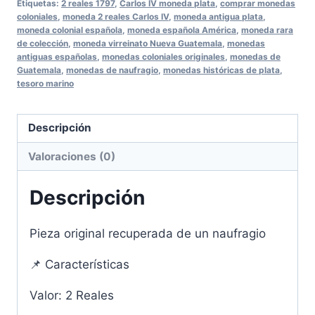
Etiquetas:
2 reales 1797
,
Carlos IV moneda plata
,
comprar monedas
coloniales
,
moneda 2 reales Carlos IV
,
moneda antigua plata
,
moneda colonial española
,
moneda española América
,
moneda rara
de colección
,
moneda virreinato Nueva Guatemala
,
monedas
antiguas españolas
,
monedas coloniales originales
,
monedas de
Guatemala
,
monedas de naufragio
,
monedas históricas de plata
,
tesoro marino
Descripción
Valoraciones (0)
Descripción
Pieza original recuperada de un naufragio
📌 Características
Valor: 2 Reales