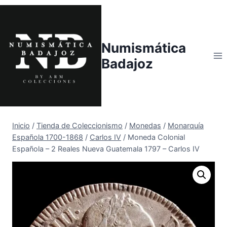
Saltar
al
contenido
Numismática
Badajoz
Inicio
/
Tienda de Coleccionismo
/
Monedas
/
Monarquía
Española 1700-1868
/
Carlos IV
/
Moneda Colonial
Española – 2 Reales Nueva Guatemala 1797 – Carlos IV