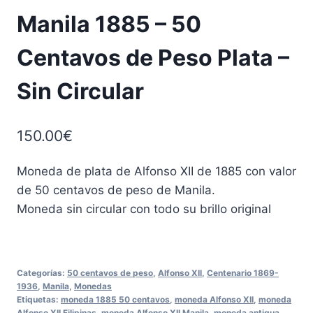
Manila 1885 – 50
Centavos de Peso Plata –
Sin Circular
150.00
€
Moneda de plata de Alfonso XII de 1885 con valor
de 50 centavos de peso de Manila.
Moneda sin circular con todo su brillo original
Categorías:
50 centavos de peso
,
Alfonso XII
,
Centenario 1869-
1936
,
Manila
,
Monedas
Etiquetas:
moneda 1885 50 centavos
,
moneda Alfonso XII
,
moneda
Alfonso XII Filipinas
,
moneda Alfonso XII Manila
,
moneda antigua