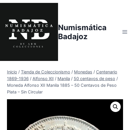
Saltar
al
contenido
Numismática
Badajoz
Inicio
/
Tienda de Coleccionismo
/
Monedas
/
Centenario
1869-1936
/
Alfonso XII
/
Manila
/
50 centavos de peso
/
Moneda Alfonso XII Manila 1885 – 50 Centavos de Peso
Plata – Sin Circular