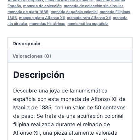
España
,
moneda de colección
,
moneda de colección sin circular
,
moneda de plata 1885
,
moneda española colonial
,
moneda Filipinas
1885
,
moneda plata Alfonso XII
,
moneda rara Alfonso XII
,
moneda
sin circular
,
monedas históricas
,
numismática española
Descripción
Valoraciones (0)
Descripción
Descubre una joya de la numismática
española con esta moneda de Alfonso XII de
Manila de 1885, con un valor de 50 centavos
de peso. Se trata de una acuñación colonial
filipina realizada durante el reinado de
Alfonso XII, una pieza altamente valorada