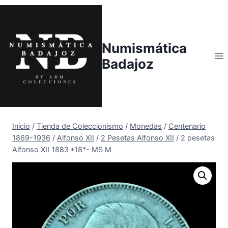
Saltar
al
contenido
Numismática
Badajoz
Inicio
/
Tienda de Coleccionismo
/
Monedas
/
Centenario
1869-1936
/
Alfonso XII
/
2 Pesetas Alfonso XII
/
2 pesetas
Alfonso XII 1883 *18*- MS M