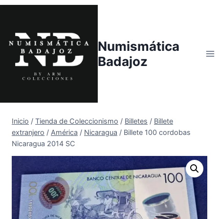
Saltar
al
contenido
Numismática
Badajoz
Inicio
/
Tienda de Coleccionismo
/
Billetes
/
Billete
extranjero
/
América
/
Nicaragua
/
Billete 100 cordobas
Nicaragua 2014 SC