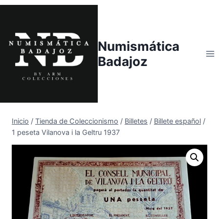
Saltar
al
contenido
Numismática
Badajoz
Inicio
/
Tienda de Coleccionismo
/
Billetes
/
Billete español
/
1 peseta Vilanova i la Geltru 1937