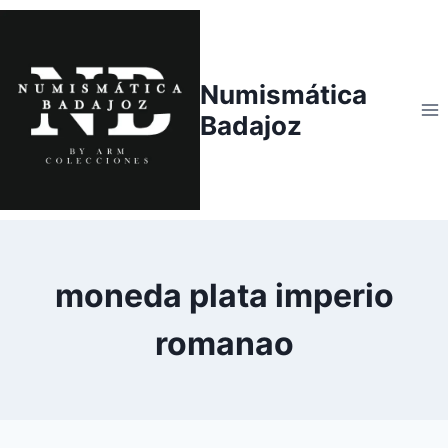
Saltar
al
contenido
Numismática
Badajoz
moneda plata imperio
romanao