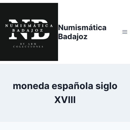
Saltar
al
contenido
Numismática
Badajoz
moneda española siglo
XVIII