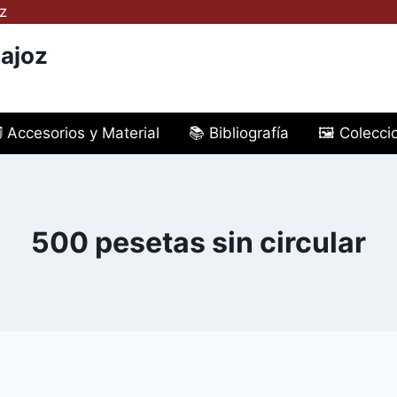
z
ajoz
️ Accesorios y Material
📚 Bibliografía
🖼️ Colecc
500 pesetas sin circular