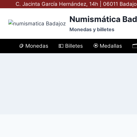
Saltar
C. Jacinta García Hernández, 14h | 06011 Badajo
al
Numismática Bad
contenido
Monedas y billetes
🪙 Monedas
💵 Billetes
🏵️ Medallas
🗂