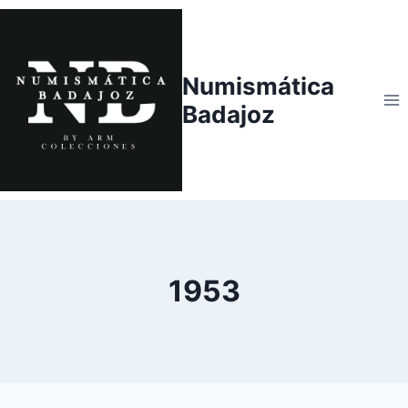
Saltar
al
contenido
Numismática
Badajoz
1953