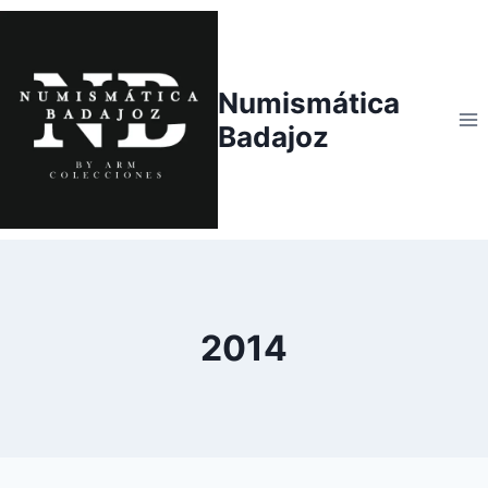
Saltar
al
contenido
Numismática
Badajoz
2014